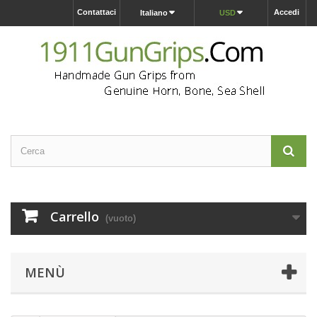
Contattaci
Accedi
Italiano
USD
Carrello
(vuoto)
MENÙ