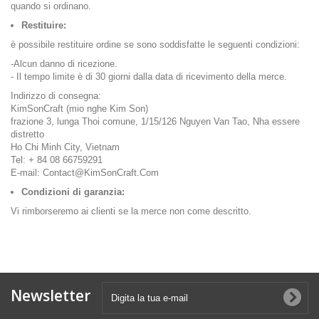
quando si ordinano.
Restituire:
è possibile restituire ordine se sono soddisfatte le seguenti condizioni:
-Alcun danno di ricezione.
- Il tempo limite è di 30 giorni dalla data di ricevimento della merce.
Indirizzo di consegna:
KimSonCraft (mio nghe Kim Son)
frazione 3, lunga Thoi comune, 1/15/126 Nguyen Van Tao, Nha essere
distretto
Ho Chi Minh City, Vietnam
Tel: + 84 08 66759291
E-mail:
Contact@KimSonCraft.Com
Condizioni di garanzia:
Vi rimborseremo ai clienti se la merce non come descritto.
Newsletter