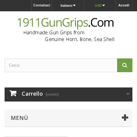
Contattaci
Accedi
Italiano
USD
Carrello
(vuoto)
MENÙ