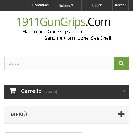
Contattaci
Accedi
Italiano
USD
Carrello
(vuoto)
MENÙ