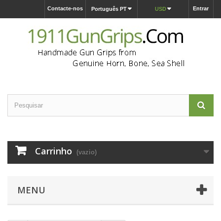
Contacte-nos
Entrar
Português PT
USD
Carrinho
(vazio)
MENU