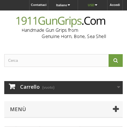
Contattaci
Accedi
Italiano
USD
Carrello
(vuoto)
MENÙ