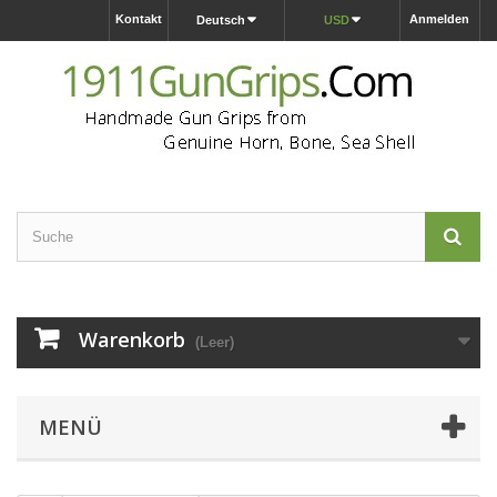
Kontakt
Anmelden
Deutsch
USD
Warenkorb
(Leer)
MENÜ