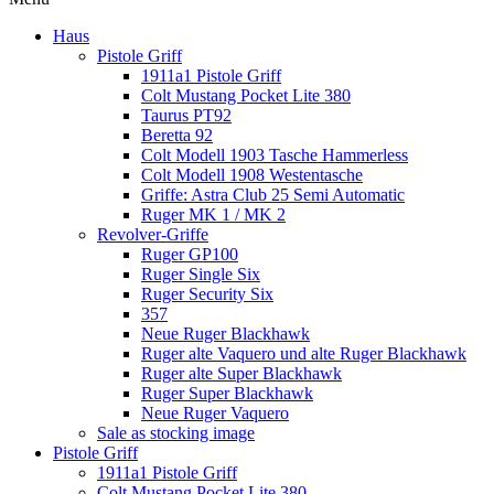
Haus
Pistole Griff
1911a1 Pistole Griff
Colt Mustang Pocket Lite 380
Taurus PT92
Beretta 92
Colt Modell 1903 Tasche Hammerless
Colt Modell 1908 Westentasche
Griffe: Astra Club 25 Semi Automatic
Ruger MK 1 / MK 2
Revolver-Griffe
Ruger GP100
Ruger Single Six
Ruger Security Six
357
Neue Ruger Blackhawk
Ruger alte Vaquero und alte Ruger Blackhawk
Ruger alte Super Blackhawk
Ruger Super Blackhawk
Neue Ruger Vaquero
Sale as stocking image
Pistole Griff
1911a1 Pistole Griff
Colt Mustang Pocket Lite 380