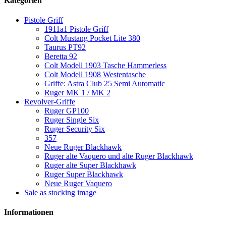
Kategorien
Pistole Griff
1911a1 Pistole Griff
Colt Mustang Pocket Lite 380
Taurus PT92
Beretta 92
Colt Modell 1903 Tasche Hammerless
Colt Modell 1908 Westentasche
Griffe: Astra Club 25 Semi Automatic
Ruger MK 1 / MK 2
Revolver-Griffe
Ruger GP100
Ruger Single Six
Ruger Security Six
357
Neue Ruger Blackhawk
Ruger alte Vaquero und alte Ruger Blackhawk
Ruger alte Super Blackhawk
Ruger Super Blackhawk
Neue Ruger Vaquero
Sale as stocking image
Informationen