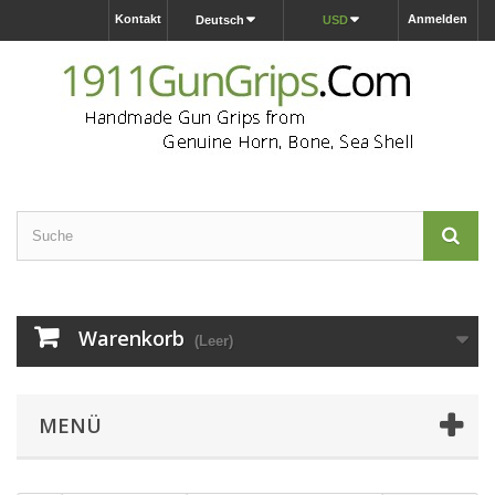
Kontakt
Anmelden
Deutsch
USD
Warenkorb
(Leer)
MENÜ