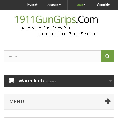
Kontakt
Anmelden
Deutsch
USD
Warenkorb
(Leer)
MENÜ