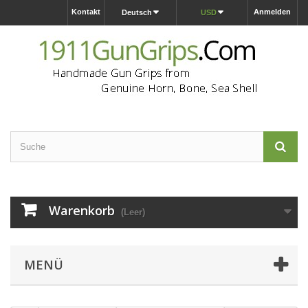
Kontakt
Anmelden
Deutsch
USD
Warenkorb
(Leer)
MENÜ