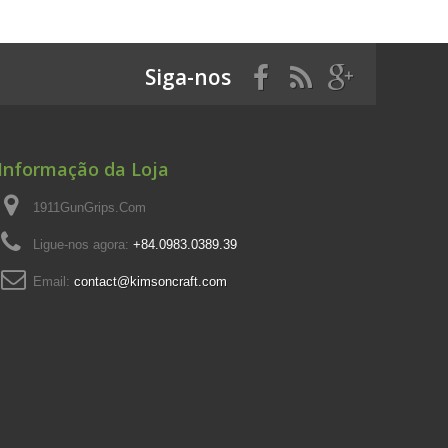
Siga-nos
Informação da Loja
1911GunGrips.Com
Ligue-nos agora:
+84.0983.0389.39
Email:
contact@kimsoncraft.com