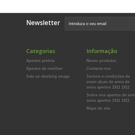
Newsletter
Categorias
Informação
Apertos pistola
Novos produtos
Apertos de revólver
Contacte-nos
Sale as stocking image
Termos e condições de
usam alças de arma de
arma apertos 1911 1911
Sobre nos apertos de ar
arma apertos 1911 1911
Mapa do site