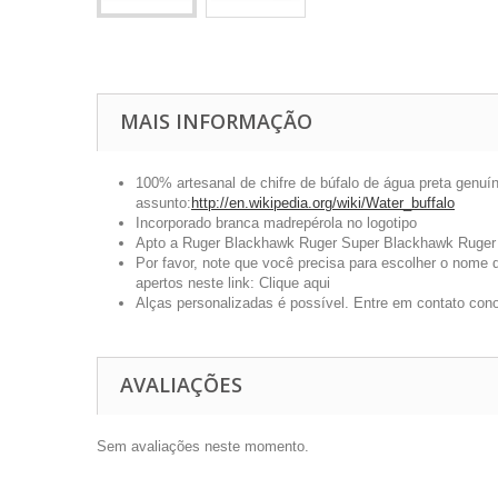
MAIS INFORMAÇÃO
100% artesanal de chifre de búfalo de água preta genuí
assunto:
http://en.wikipedia.org/wiki/Water_buffalo
Incorporado branca madrepérola no logotipo
Apto a Ruger Blackhawk Ruger Super Blackhawk Ruger 
Por favor, note que você precisa para escolher o nome 
apertos neste link:
Clique aqui
Alças personalizadas é possível. Entre em contato conos
AVALIAÇÕES
Sem avaliações neste momento.