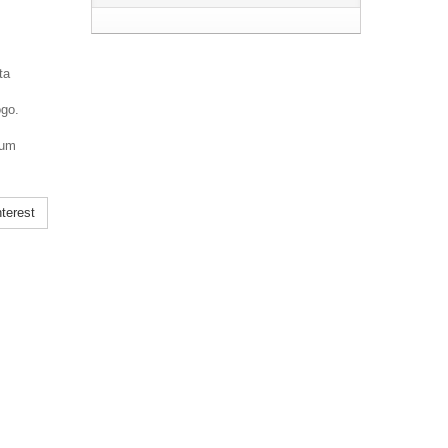
ta
ogo.
 um
terest