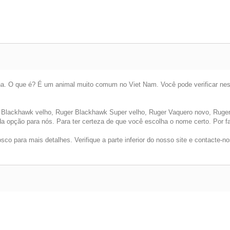
na. O que é? É um animal muito comum no Viet Nam. Você pode verificar neste
Blackhawk velho, Ruger Blackhawk Super velho, Ruger Vaquero novo, Ruger
da opção para nós. Para ter certeza de que você escolha o nome certo. Por f
co para mais detalhes. Verifique a parte inferior do nosso site e contacte-no