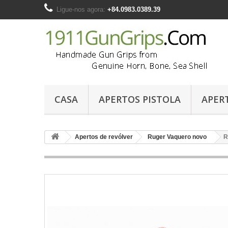
Ligue-nos agora:
+84.0983.0389.39
CASA
APERTOS PISTOLA
APER
Apertos de revólver
Ruger Vaquero novo
R