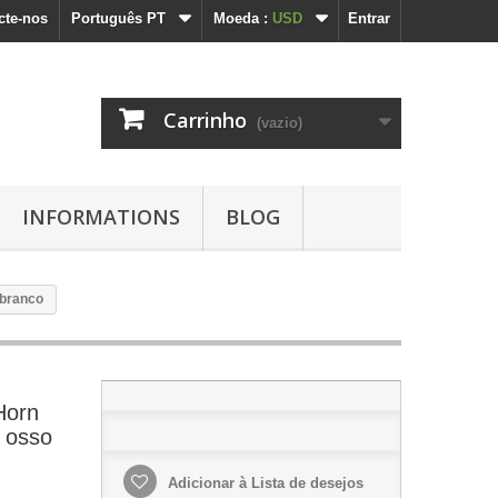
cte-nos
Português PT
Moeda :
USD
Entrar
Carrinho
(vazio)
INFORMATIONS
BLOG
 branco
Horn
e osso
Adicionar à Lista de desejos