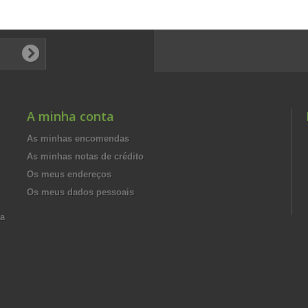
A minha conta
As minhas encomendas
As minhas notas de crédito
Os meus endereços
Os meus dados pessoais
ma