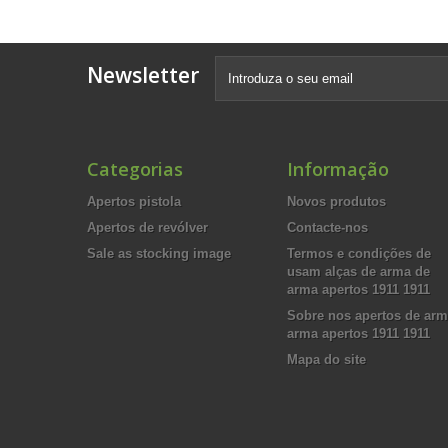
Newsletter
Categorias
Informação
Apertos pistola
Novos produtos
Apertos de revólver
Contacte-nos
Sale as stocking image
Termos e condições de
usam alças de arma de
arma apertos 1911 1911
Sobre nos apertos de ar
arma apertos 1911 1911
Mapa do site