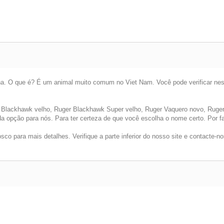
na. O que é? É um animal muito comum no Viet Nam. Você pode verificar neste
Blackhawk velho, Ruger Blackhawk Super velho, Ruger Vaquero novo, Ruger
da opção para nós. Para ter certeza de que você escolha o nome certo. Por f
co para mais detalhes. Verifique a parte inferior do nosso site e contacte-no