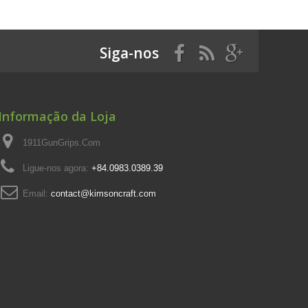
Siga-nos
Informação da Loja
1911GunGrips.Com
Ligue-nos agora:
+84.0983.0389.39
Email:
contact@kimsoncraft.com