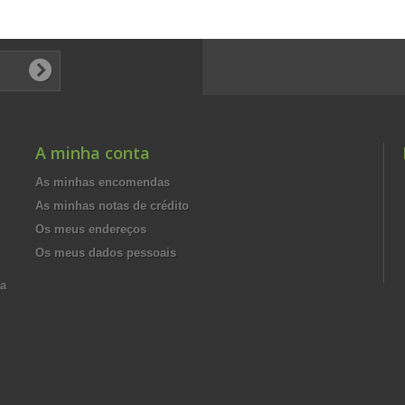
A minha conta
As minhas encomendas
As minhas notas de crédito
Os meus endereços
Os meus dados pessoais
ma