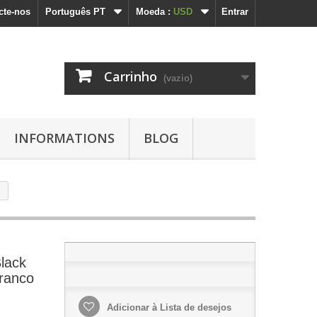
cte-nos
Português PT
Moeda :
USD
Entrar
Carrinho
(vazio)
INFORMATIONS
BLOG
Black
branco
Adicionar à Lista de desejos