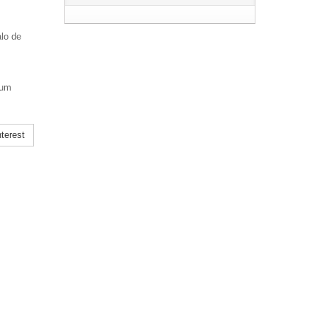
alo de
 um
terest