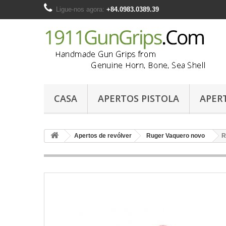
Ligue-nos agora:
+84.0983.0389.39
CASA
APERTOS PISTOLA
APER
Apertos de revólver
Ruger Vaquero novo
R