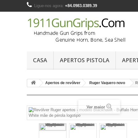
Ligue-nos agora:
+84.0983.0389.39
CASA
APERTOS PISTOLA
APER
Apertos de revólver
Ruger Vaquero novo
R
Ver maior