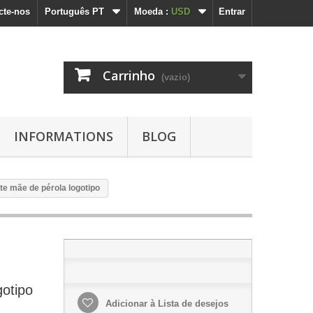
cte-nos
Português PT
Moeda :
USD
Entrar
Carrinho
(vazio)
INFORMATIONS
BLOG
te mãe de pérola logotipo
gotipo
Adicionar à Lista de desejos