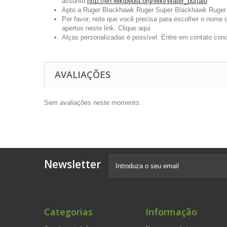
assunto:
http://en.wikipedia.org/wiki/Water_buffalo
Apto a Ruger Blackhawk Ruger Super Blackhawk Ruger 
Por favor, note que você precisa para escolher o nome 
apertos neste link:
Clique aqui
Alças personalizadas é possível. Entre em contato conos
AVALIAÇÕES
Sem avaliações neste momento.
Newsletter
Categorias
Informação