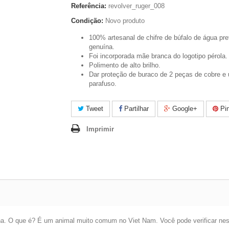
Referência:
revolver_ruger_008
Condição:
Novo produto
100% artesanal de chifre de búfalo de água pre
genuína.
Foi incorporada mãe branca do logotipo pérola.
Polimento de alto brilho.
Dar proteção de buraco de 2 peças de cobre e
parafuso.
Tweet
Partilhar
Google+
Pin
Imprimir
na. O que é? É um animal muito comum no Viet Nam. Você pode verificar neste