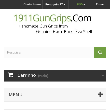
Contacte-nos
Entrar
Português PT
USD
Carrinho
(vazio)
MENU