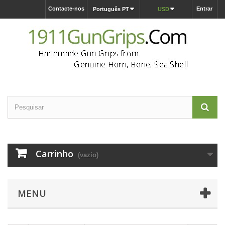
Contacte-nos
Entrar
Português PT
USD
Carrinho
(vazio)
MENU