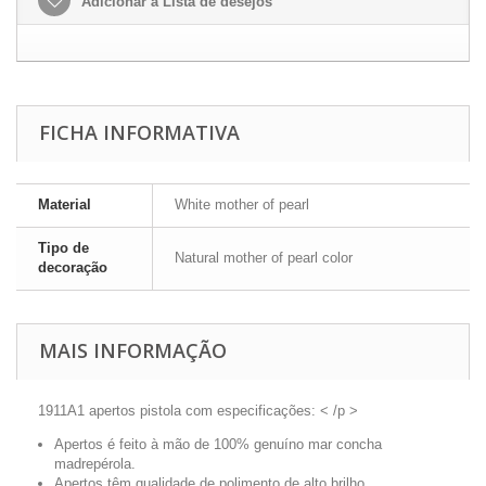
Adicionar à Lista de desejos
FICHA INFORMATIVA
Material
White mother of pearl
Tipo de
Natural mother of pearl color
decoração
MAIS INFORMAÇÃO
1911A1 apertos pistola com especificações: < /p >
Apertos é feito à mão de 100% genuíno mar concha
madrepérola.
Apertos têm qualidade de polimento de alto brilho.