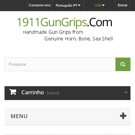
Contacte-nos
Entrar
Português PT
USD
Carrinho
(vazio)
MENU