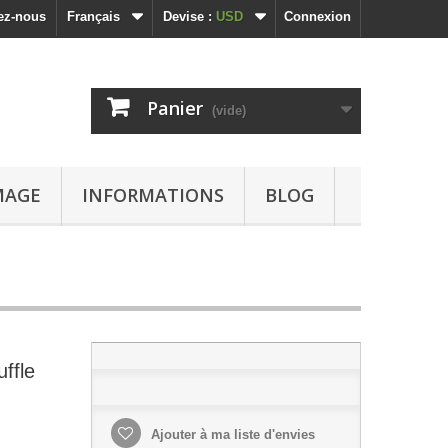
ez-nous
Français
Devise :
USD
Connexion
Panier
(vide)
MAGE
INFORMATIONS
BLOG
ffle
Ajouter à ma liste d'envies