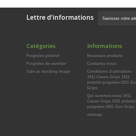
Lettre d'informations
Catégories
Informations
Poignées pistolet
Nouveaux produits
Poignées de revolver
Contactez-nous
Sale as stocking image
Conditions d’utilisation
1911 Canon Grips 1911
pistolet poignées-1911 G
Grips
Qui sommes-nous 1911
Canon Grips 1911 pistolet
poignées-1911 Gun Grips
sitemap