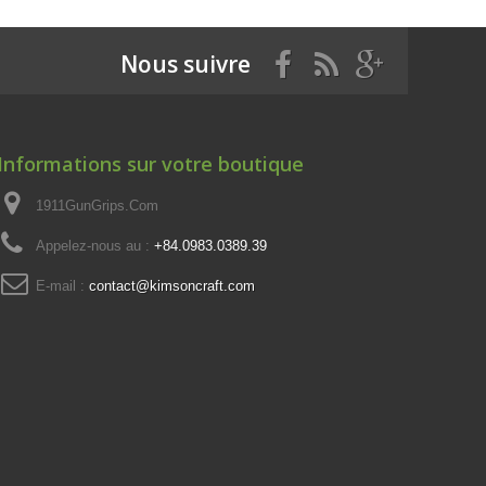
Nous suivre
Informations sur votre boutique
1911GunGrips.Com
Appelez-nous au :
+84.0983.0389.39
E-mail :
contact@kimsoncraft.com