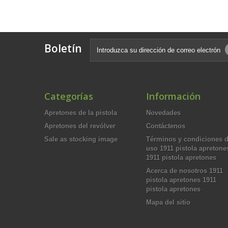
Boletín
Categorías
Información
Apretones de la pistola
Novedades
Apretones del revólver
Contáctenos
Sale as stocking image
Términos y condiciones 
uso 1911 pistola apretone
1911 pistola apretones
Acerca de nosotros 1911
pistola apretones 1911
pistola apretones
Mapa del sitio