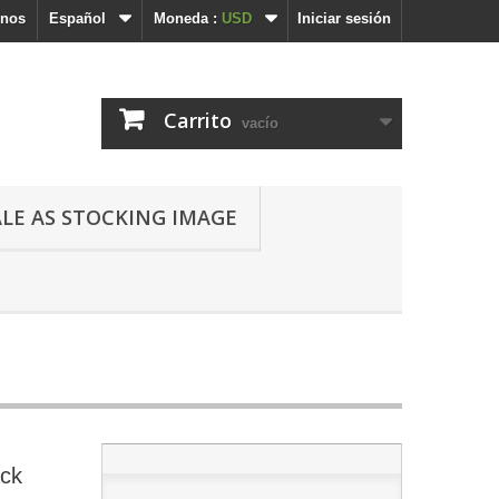
enos
Español
Moneda :
USD
Iniciar sesión
Carrito
vacío
ALE AS STOCKING IMAGE
ack