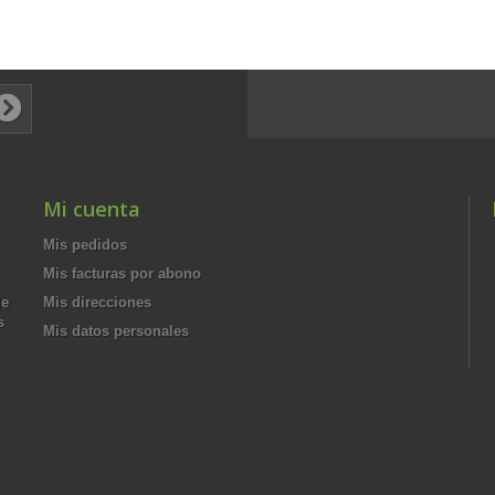
Mi cuenta
Mis pedidos
Mis facturas por abono
de
Mis direcciones
s
Mis datos personales