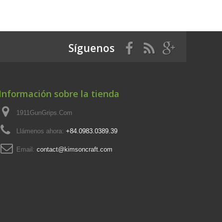
Síguenos
Información sobre la tienda
1911GunGrips.Com
Llámenos ahora:
+84.0983.0389.39
Email:
contact@kimsoncraft.com