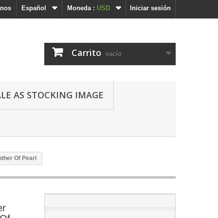
enos
Español
Moneda :
USD
Iniciar sesión
Carrito
vacío
ALE AS STOCKING IMAGE
ther Of Pearl
er