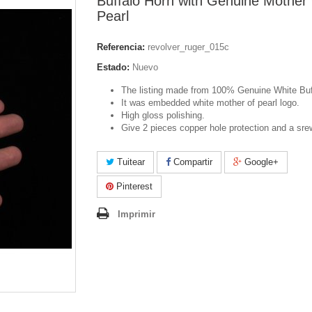
Buffalo Horn with Genuine Mother
Pearl
Referencia:
revolver_ruger_015c
Estado:
Nuevo
The listing made from 100% Genuine White Buf
It was embedded white mother of pearl logo.
High gloss polishing.
Give 2 pieces copper hole protection and a sre
Tuitear
Compartir
Google+
Pinterest
Imprimir