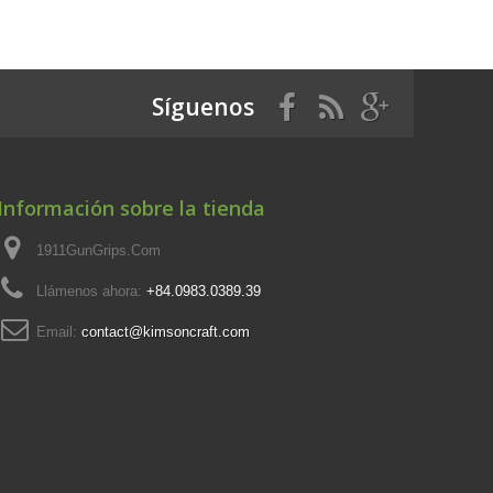
Síguenos
Información sobre la tienda
1911GunGrips.Com
Llámenos ahora:
+84.0983.0389.39
Email:
contact@kimsoncraft.com