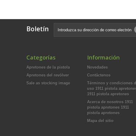
Boletín
Categorías
Información
Apretones de la pistola
Novedades
Apretones del revólver
Contáctenos
Sale as stocking image
Términos y condiciones 
uso 1911 pistola apretone
1911 pistola apretones
Acerca de nosotros 1911
pistola apretones 1911
pistola apretones
Mapa del sitio