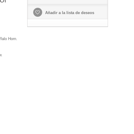
 Of
Añadir a la lista de deseos
falo Horn.
w.