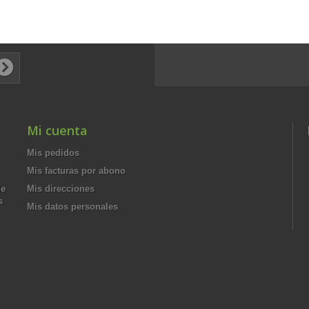
Mi cuenta
Mis pedidos
Mis facturas por abono
de
Mis direcciones
s
Mis datos personales