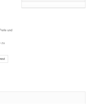
Perle und
e zu
rest