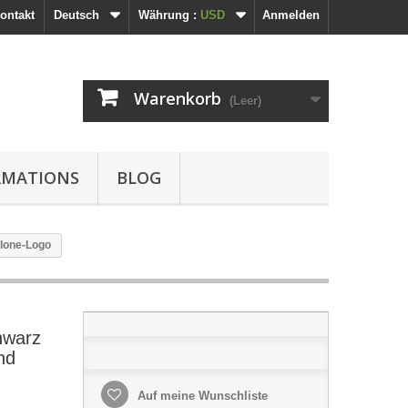
ontakt
Deutsch
Währung :
USD
Anmelden
Warenkorb
(Leer)
RMATIONS
BLOG
alone-Logo
hwarz
nd
Auf meine Wunschliste