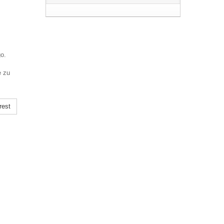
go.
e zu
rest