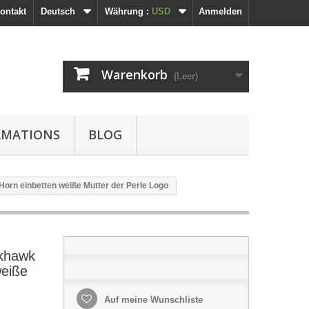
ontakt
Deutsch
Währung :
USD
Anmelden
Warenkorb
(Leer)
RMATIONS
BLOG
Horn einbetten weiße Mutter der Perle Logo
ckhawk
weiße
Auf meine Wunschliste