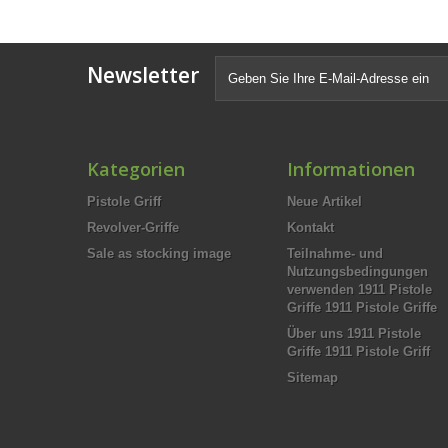
Newsletter
Kategorien
Informationen
Pistole Griff
Neue Artikel
Revolver-Griffe
Kontakt
Sale as stocking image
Teilnahme- und
Nutzungsbedingungen
verwenden 1911 Pistole
Griffe 1911 Pistole Griffe
Über uns 1911 Pistole
Griffe 1911 Pistole Griff
Sitemap