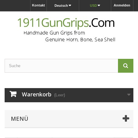
Kontakt
Anmelden
Deutsch
USD
Warenkorb
(Leer)
MENÜ