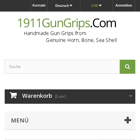
Kontakt
Anmelden
Deutsch
USD
Warenkorb
(Leer)
MENÜ