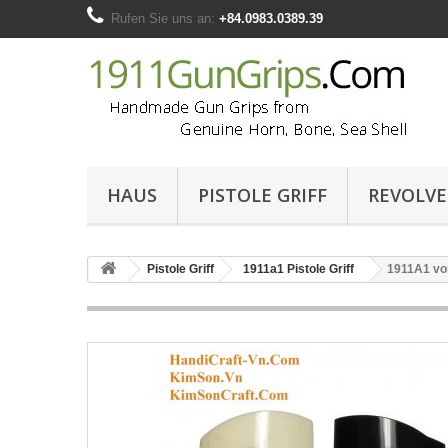
Rufen Sie uns an:
+84.0983.0389.39
HAUS
PISTOLE GRIFF
REVOLVE
Pistole Griff
1911a1 Pistole Griff
1911A1 von