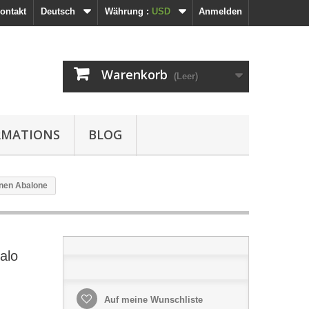
ontakt
Deutsch
Währung :
USD
Anmelden
Warenkorb
(Leer)
RMATIONS
BLOG
ünen Abalone
alo
Auf meine Wunschliste