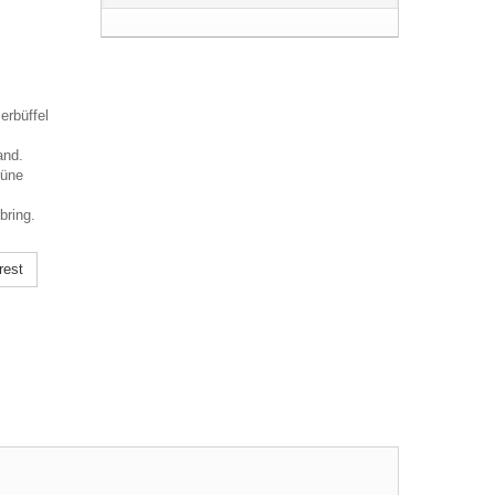
erbüffel
and.
rüne
bring.
rest