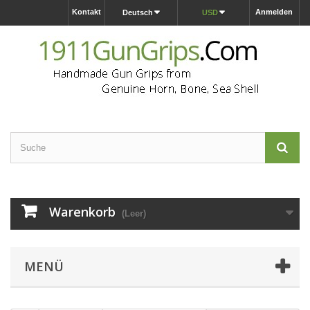
Kontakt
Anmelden
Deutsch
USD
Warenkorb
(Leer)
MENÜ