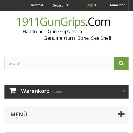
Kontakt
Anmelden
Deutsch
USD
Warenkorb
(Leer)
MENÜ