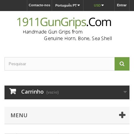
Contacte-nos
Entrar
Português PT
USD
Carrinho
(vazio)
MENU