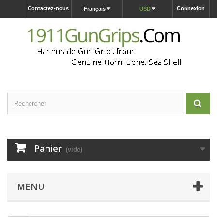
Contactez-nous
Connexion
Français
USD
Panier
(vide)
MENU