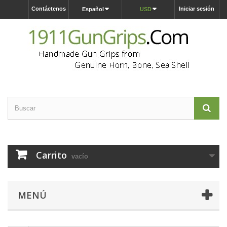
Contáctenos
Iniciar sesión
Español
USD
Carrito
vacío
MENÚ